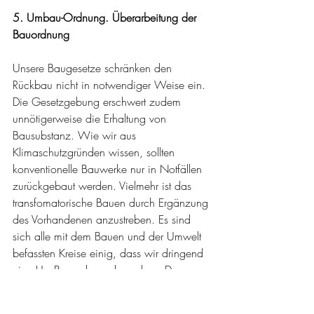
5. Umbau-Ordnung. Überarbeitung der 
Bauordnung
Unsere Baugesetze schränken den 
Rückbau nicht in notwendiger Weise ein. 
Die Gesetzgebung erschwert zudem 
unnötigerweise die Erhaltung von 
Bausubstanz. Wie wir aus 
Klimaschutzgründen wissen, sollten 
konventionelle Bauwerke nur in Notfällen 
zurückgebaut werden. Vielmehr ist das 
transfomatorische Bauen durch Ergänzung 
des Vorhandenen anzustreben. Es sind 
sich alle mit dem Bauen und der Umwelt 
befassten Kreise einig, dass wir dringend 
eine Um-Bauordnung brauchen. Der 
Ersatzbau muss ab sofort die begründete 
Ausnahme sein!