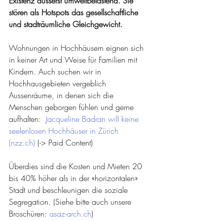
Existenz äusserst umweltbelastend. Sie 
stören als Hotspots das gesellschaftliche 
und stadträumliche Gleichgewicht. 
Wohnungen in Hochhäusern eignen sich 
in keiner Art und Weise für Familien mit 
Kindern. Auch suchen wir in 
Hochhausgebieten vergeblich 
Aussenräume, in denen sich die 
Menschen geborgen fühlen und gerne 
aufhalten:  
Jacqueline Badran will keine 
seelenlosen Hochhäuser in Zürich 
(nzz.ch)
 (-> Paid Content)
Überdies sind die Kosten und Mieten 20 
bis 40% höher als in der «horizontalen» 
Stadt und beschleunigen die soziale 
Segregation. (Siehe bitte auch unsere 
Broschüren: 
asaz-arch.ch
)