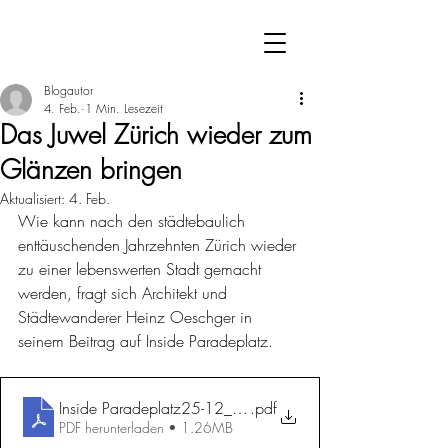
Blogautor
4. Feb.
1 Min. Lesezeit
Das Juwel Zürich wieder zum
Glänzen bringen
Aktualisiert:
4. Feb.
Wie kann nach den städtebaulich 
enttäuschenden Jahrzehnten Zürich wieder 
zu einer lebenswerten Stadt gemacht 
werden, fragt sich Architekt und 
Städtewanderer Heinz Oeschger in 
seinem Beitrag auf Inside Paradeplatz. 
Inside Paradeplatz25-12_Juwel Zürich Glänzen
.pdf
PDF herunterladen • 1.26MB